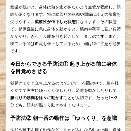
気温が低いと、身体は熱を逃がさないよう血管が収縮し、筋
肉が硬くなります。特に腰回りの筋肉や関節は冷えの影響を
受けやすく、
柔軟性が低下した状態
になります。その状態
で、起床直後に急に身体を動かすと、筋肉や靭帯に強い負荷
がかかり、ぎっくり腰を引き起こしてしまうのです。また、
寝ている間は血流も低下しているため、朝は特に注意が必要
です。
今日からできる予防法① 起き上がる前に身体
を目覚めさせる
朝起きてすぐ立ち上がるのはNGです。布団の中で、膝を軽
く立てて左右にゆっくり倒したり、足首を動かしたりして、
腰回りの筋肉を徐々に動かす
ことが大切です。たった1〜2
分でも、筋肉が温まり動きやすくなります。
予防法② 朝一番の動作は「ゆっくり」を意識
洗顔や靴下を履く動作など、前かがみになる動きは特に危険