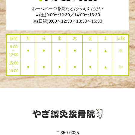
ホームページを見たとお伝えください
▲(土)9:00〜12:30／14:00〜16:30
※(日祝)9:00〜12:30／13:30〜16:30
時間
月
火
水
木
金
土
日祝
9:00
~
⚫︎
⚫︎
⚫︎
⚫︎
⚫︎
▲
※
12:00
15:00
~
⚫︎
⚫︎
⚫︎
⚫︎
⚫︎
▲
※
19:00
〒350-0025