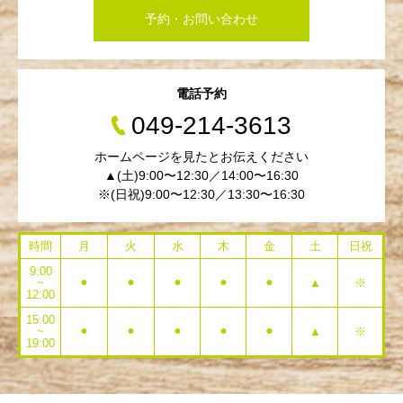
予約・お問い合わせ
電話予約
049-214-3613
ホームページを見たとお伝えください
▲(土)9:00〜12:30／14:00〜16:30
※(日祝)9:00〜12:30／13:30〜16:30
時間
月
火
水
木
金
土
日祝
9:00
~
⚫︎
⚫︎
⚫︎
⚫︎
⚫︎
▲
※
12:00
15:00
~
⚫︎
⚫︎
⚫︎
⚫︎
⚫︎
▲
※
19:00